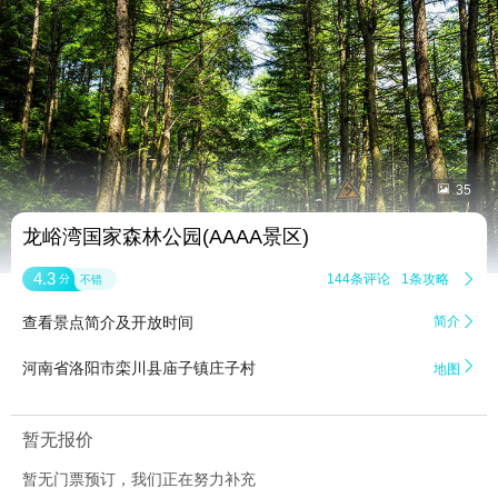


35
龙峪湾国家森林公园(AAAA景区)
4.3
144条评论
1条攻略

分
不错
查看景点简介及开放时间
简介


河南省洛阳市栾川县庙子镇庄子村
地图
暂无报价
暂无门票预订，我们正在努力补充