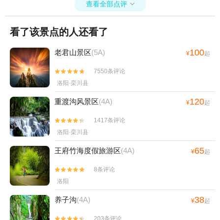
查看全部点评

看了该景点的人还看了
100
老君山景区
(5A)
¥
起
7550条评论


洛阳·栾川县
120
重渡沟风景区
(4A)
¥
起
1417条评论


洛阳·栾川县
65
王府竹海度假旅游区
(4A)
¥
起
8条评论


洛阳
38
养子沟
(4A)
¥
起
203条评论

