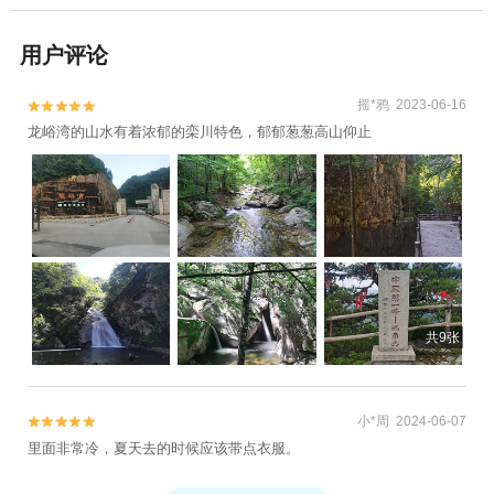
用户评论
摇*鸦 2023-06-16


龙峪湾的山水有着浓郁的栾川特色，郁郁葱葱高山仰止
共9张
小*周 2024-06-07


里面非常冷，夏天去的时候应该带点衣服。