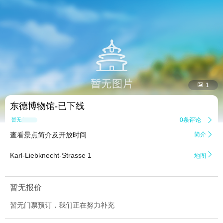


1
东德博物馆-已下线
0条评论

暂无点评
查看景点简介及开放时间
简介


Karl-Liebknecht-Strasse 1
地图
暂无报价
暂无门票预订，我们正在努力补充