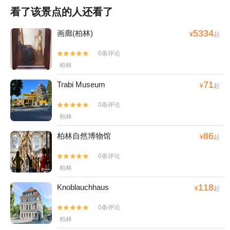
看了该景点的人还看了
5334
画廊(柏林)
¥
起
0条评论


柏林
71
Trabi Museum
¥
起
0条评论


柏林
86
柏林自然博物馆
¥
起
0条评论


柏林
118
Knoblauchhaus
¥
起
0条评论


柏林