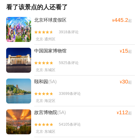
看了该景点的人还看了
445.2
北京环球度假区
¥
起
3918条评论


北京·通州区
15
中国国家博物馆
¥
起
5925条评论


北京·东城区
30
颐和园
(5A)
¥
起
33699条评论


北京·海淀区
112
故宫博物院
(5A)
¥
起
54105条评论


北京·东城区