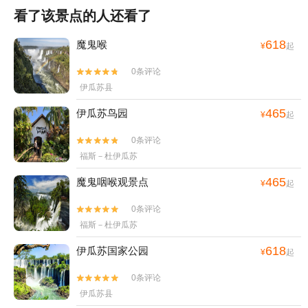
看了该景点的人还看了
618
魔鬼喉
¥
起
0条评论


伊瓜苏县
465
伊瓜苏鸟园
¥
起
0条评论


福斯－杜伊瓜苏
465
魔鬼咽喉观景点
¥
起
0条评论


福斯－杜伊瓜苏
618
伊瓜苏国家公园
¥
起
0条评论


伊瓜苏县