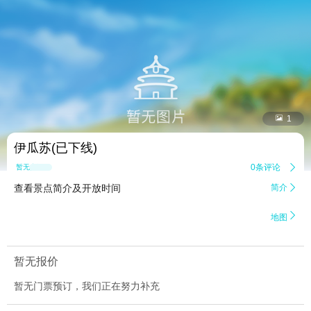


1
伊瓜苏(已下线)
0条评论

暂无点评
查看景点简介及开放时间
简介


地图
暂无报价
暂无门票预订，我们正在努力补充