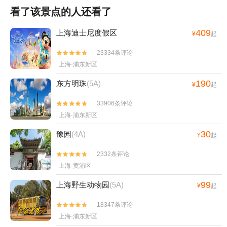
看了该景点的人还看了
409
上海迪士尼度假区
¥
起
23334条评论


上海·浦东新区
190
东方明珠
(5A)
¥
起
33906条评论


上海·浦东新区
30
豫园
(4A)
¥
起
2332条评论


上海·黄浦区
99
上海野生动物园
(5A)
¥
起
18347条评论


上海·浦东新区