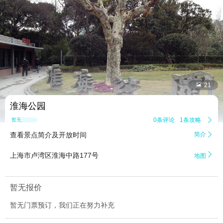


21
淮海公园
0条评论
1条攻略

暂无点评
查看景点简介及开放时间
简介


上海市卢湾区淮海中路177号
地图
暂无报价
暂无门票预订，我们正在努力补充