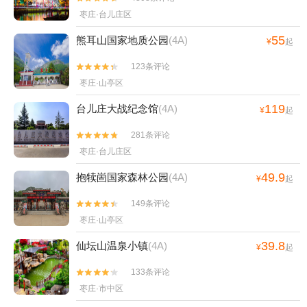
枣庄·台儿庄区
55
熊耳山国家地质公园
(4A)
¥
起
123条评论


枣庄·山亭区
119
台儿庄大战纪念馆
(4A)
¥
起
281条评论


枣庄·台儿庄区
49.9
抱犊崮国家森林公园
(4A)
¥
起
149条评论


枣庄·山亭区
39.8
仙坛山温泉小镇
(4A)
¥
起
133条评论


枣庄·市中区