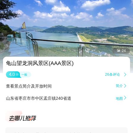


24
龟山望龙洞风景区(AAA景区)
4.0
26条评论

分
一般
查看景点简介及开放时间
简介


山东省枣庄市市中区孟庄镇240省道
地图