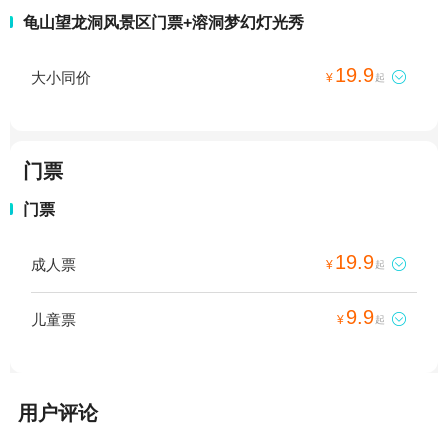
龟山望龙洞风景区门票+溶洞梦幻灯光秀
19.9
大小同价

¥
起
门票
门票
19.9
成人票

¥
起
9.9
儿童票

¥
起
用户评论