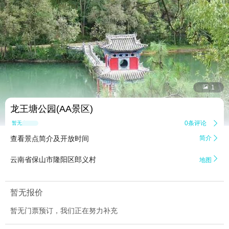


1
龙王塘公园(AA景区)
0条评论

暂无点评
查看景点简介及开放时间
简介


云南省保山市隆阳区郎义村
地图
暂无报价
暂无门票预订，我们正在努力补充