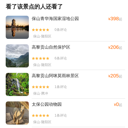
看了该景点的人还看了
398
保山青华海国家湿地公园
¥
起
0条评论


保山·隆阳区
206
高黎贡山自然保护区
¥
起
6条评论


保山·隆阳区
205
高黎贡山阿咪莫雨林景区
¥
起
1条评论


保山·腾冲
0
太保公园动物园
¥
起
1条评论


保山·隆阳区