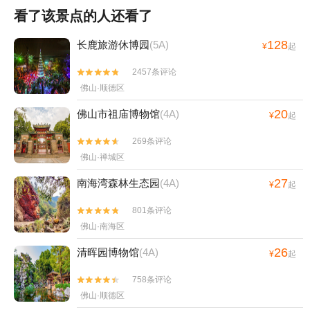
看了该景点的人还看了
128
长鹿旅游休博园
(5A)
¥
起
2457条评论


佛山·顺德区
20
佛山市祖庙博物馆
(4A)
¥
起
269条评论


佛山·禅城区
27
南海湾森林生态园
(4A)
¥
起
801条评论


佛山·南海区
26
清晖园博物馆
(4A)
¥
起
758条评论


佛山·顺德区