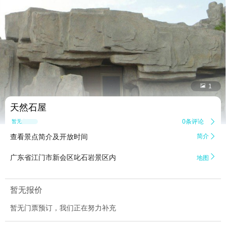


1
天然石屋
0条评论

暂无点评
查看景点简介及开放时间
简介


广东省江门市新会区叱石岩景区内
地图
暂无报价
暂无门票预订，我们正在努力补充