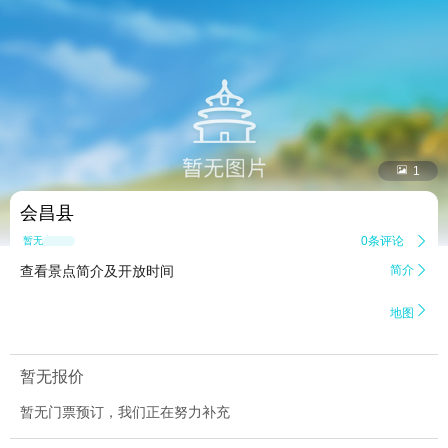


1
会昌县
0条评论

暂无点评
查看景点简介及开放时间
简介


地图
暂无报价
暂无门票预订，我们正在努力补充