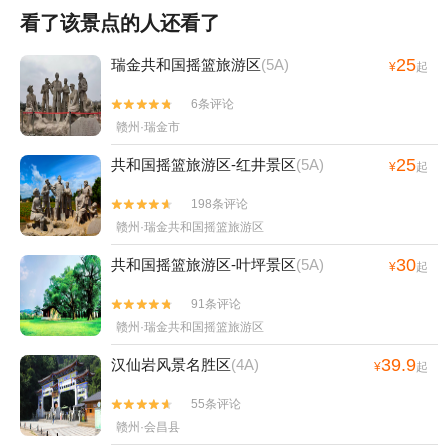
看了该景点的人还看了
25
瑞金共和国摇篮旅游区
(5A)
¥
起
6条评论


赣州·瑞金市
25
共和国摇篮旅游区-红井景区
(5A)
¥
起
198条评论


赣州·瑞金共和国摇篮旅游区
30
共和国摇篮旅游区-叶坪景区
(5A)
¥
起
91条评论


赣州·瑞金共和国摇篮旅游区
39.9
汉仙岩风景名胜区
(4A)
¥
起
55条评论


赣州·会昌县