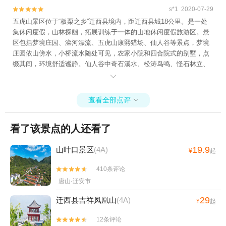
s*1 2020-07-29


五虎山景区位于“板栗之乡”迁西县境内，距迁西县城18公里。是一处
集休闲度假，山林探幽，拓展训练于一体的山地休闲度假旅游区。景
区包括梦境庄园、滦河漂流、五虎山康熙猎场、仙人谷等景点，梦境
庄园依山傍水，小桥流水随处可见，农家小院和四合院式的别墅，点
缀其间，环境舒适谧静。仙人谷中奇石溪水、松涛鸟鸣、怪石林立、
地质古老，整个谷内宛若仙境。疲惫之时，不妨来此小住两日，躲避

尘嚣、回归自然。
查看全部点评

看了该景点的人还看了
19.9
山叶口景区
(4A)
¥
起
410条评论


唐山·迁安市
29
迁西县吉祥凤凰山
(4A)
¥
起
12条评论

