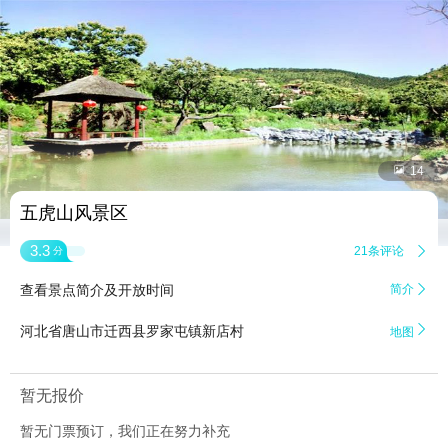


14
五虎山风景区
3.3
21条评论

分
查看景点简介及开放时间
简介


河北省唐山市迁西县罗家屯镇新店村
地图
暂无报价
暂无门票预订，我们正在努力补充