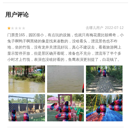
用户评论
去哪儿用户 2022-07-12


门票贵165，园区很小，有点玩的设施，也就只有梅花鹿比较稀奇，小
兔子啊鸭子啊黑猪的像是找来凑数的，没啥看头，漂流景色也不咋
地，坐的竹筏，没有龙井关漂流好玩，真心不建议去，看着旅游网上
显示暂停开放，但是景区确开着呢，准备也不充分，漂流等了半个多
小时才上竹筏，表演也没啥好看的，鱼鹰表演更别提了，白花钱了。