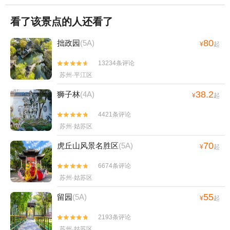
看了该景点的人还看了
80
拙政园
(5A)
¥
起
13234条评论


苏州·平江区
38.2
狮子林
(4A)
¥
起
4421条评论


苏州·姑苏区
70
虎丘山风景名胜区
(5A)
¥
起
6674条评论


苏州·姑苏区
55
留园
(5A)
¥
起
2193条评论


苏州·姑苏区