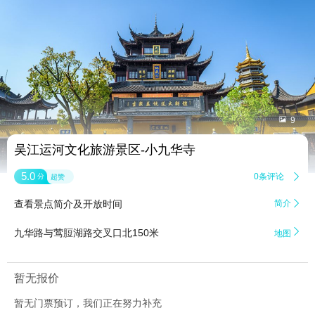


9
吴江运河文化旅游景区-小九华寺
5.0
0条评论

分
超赞
查看景点简介及开放时间
简介


九华路与莺脰湖路交叉口北150米
地图
暂无报价
暂无门票预订，我们正在努力补充