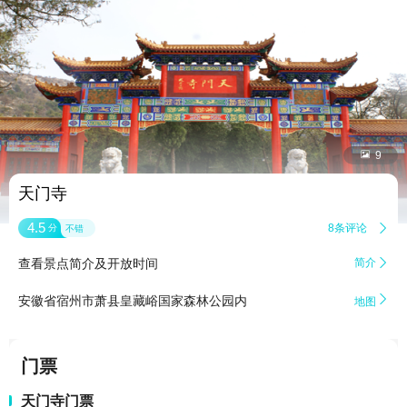


9
天门寺
4.5
8条评论

分
不错
查看景点简介及开放时间
简介


安徽省宿州市萧县皇藏峪国家森林公园内
地图
门票
天门寺门票