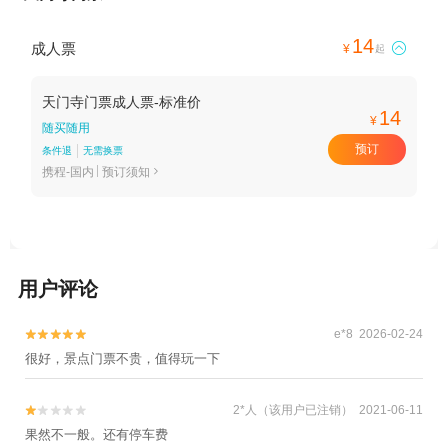
14
成人票

¥
起
天门寺门票成人票-标准价
14
¥
随买随用
预订
条件退
无需换票
携程-国内
预订须知

用户评论
e*8 2026-02-24


很好，景点门票不贵，值得玩一下
2*人（该用户已注销） 2021-06-11


果然不一般。还有停车费