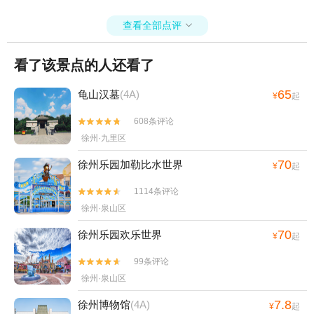
查看全部点评

看了该景点的人还看了
65
龟山汉墓
(4A)
¥
起
608条评论


徐州·九里区
70
徐州乐园加勒比水世界
¥
起
1114条评论


徐州·泉山区
70
徐州乐园欢乐世界
¥
起
99条评论


徐州·泉山区
7.8
徐州博物馆
(4A)
¥
起