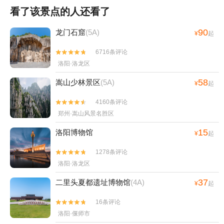
看了该景点的人还看了
90
龙门石窟
(5A)
¥
起
6716条评论


洛阳·洛龙区
58
嵩山少林景区
(5A)
¥
起
4160条评论


郑州·嵩山风景名胜区
15
洛阳博物馆
¥
起
1278条评论


洛阳·洛龙区
37
二里头夏都遗址博物馆
(4A)
¥
起
16条评论


洛阳·偃师市