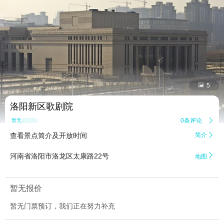


5
洛阳新区歌剧院
0条评论

暂无点评
查看景点简介及开放时间
简介


河南省洛阳市洛龙区太康路22号
地图
暂无报价
暂无门票预订，我们正在努力补充