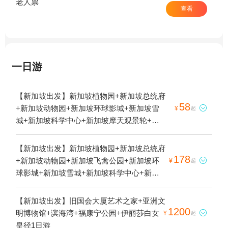
老人票
查看
一日游
【新加坡出发】新加坡植物园+新加坡总统府
58
+新加坡动物园+新加坡环球影城+新加坡雪

¥
起
城+新加坡科学中心+新加坡摩天观景轮+新
加坡滨海湾花园+滨海湾金沙空中花园观景台
+新加坡河游船+新加坡缆车+新加坡唐人街
【新加坡出发】新加坡植物园+新加坡总统府
+滨海湾+滨海湾金沙-已下线+新加坡酷卡+新
178
+新加坡动物园+新加坡飞禽公园+新加坡环

¥
起
加坡樟宜机场+新加坡本地玩乐+新加坡河
球影城+新加坡雪城+新加坡科学中心+新加
+滨海湾金沙+滨海湾新春嘉年华+滨海湾金
坡摩天观景轮+新加坡滨海湾花园+新加坡海
沙空中花园1日游
洋生物园+滨海湾金沙空中花园观景台+新加
【新加坡出发】旧国会大厦艺术之家+亚洲文
坡河游船+新加坡通行证+新加坡缆车+新加
1200
明博物馆+滨海湾+福康宁公园+伊丽莎白女

¥
起
坡唐人街+滨海湾+艺术街+新加坡酷卡+新加
皇径1日游