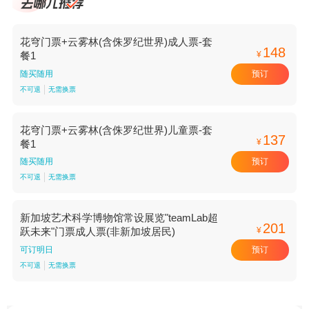
花穹门票+云雾林(含侏罗纪世界)成人票-套
148
¥
餐1
预订
随买随用
不可退
无需换票
花穹门票+云雾林(含侏罗纪世界)儿童票-套
137
¥
餐1
预订
随买随用
不可退
无需换票
新加坡艺术科学博物馆常设展览"teamLab超
201
¥
跃未来"门票成人票(非新加坡居民)
预订
可订明日
不可退
无需换票