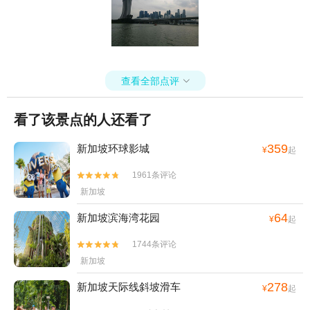
查看全部点评

看了该景点的人还看了
359
新加坡环球影城
¥
起
1961条评论


新加坡
64
新加坡滨海湾花园
¥
起
1744条评论


新加坡
278
新加坡天际线斜坡滑车
¥
起