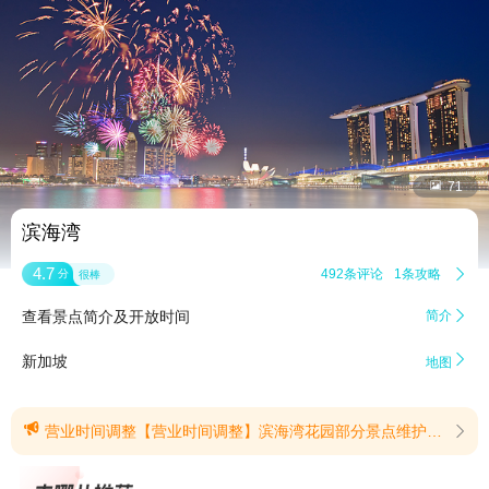


71
滨海湾
4.7
492条评论
1条攻略

分
很棒
查看景点简介及开放时间
简介


新加坡
地图

营业时间调整【营业时间调整】滨海湾花园部分景点维护闭馆日期(2026年)花穹: 8月17日、10月6日、11月16日云雾林: 8月24日、10月26日奇幻花园: 9月1日、10月13日、11月3日、12月1日擎天树观景台: 8月6日、9月3日、10月15日、11月5日、12月10日华侨银行空中走道：9月3日温馨提示：云雾林《侏罗纪世界：体验》（Cloud Forest featuring Jurassic World: The Experience）将延期开放至2027年5月30日。活动期间，云雾林开放时间为9:00-21:00，最后入场时间为20:00。(提示有效期2026/8/5至2026/12/31)
