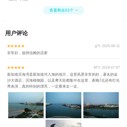
坡樟宜机场+新加坡本地玩乐+新加坡艺术科
学博物馆+新加坡河+新加坡圣淘沙1日游
查看剩余52个

用户评论
g*5 2025-06-11


非常好，值得信赖的店家
M*3 2018-07-07


新加坡滨海湾是新加坡河入海的地方，这里风景非常的好，著名的金
沙大酒店，滨海植物园，以及摩天轮都集中在这里，夜晚7点还有灯光
秀表演，真的特别的漂亮，一定要来走一走。