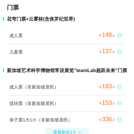
门票
花穹门票+云雾林(含侏罗纪世界)
148
成人票

¥
起
137
儿童票

¥
起
新加坡艺术科学博物馆常设展览"teamLab超跃未来"门票
183
成人票（非新加坡居民）

¥
起
153
优待票（非新加坡居民）

¥
起
336
亲子票1大1小（非新加坡居民）

¥
起
查看剩余1个
