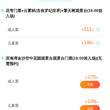
花穹门票+云雾林(含侏罗纪世界)+擎天树观景台(16:00前
入场)
211
成人票

¥
起
148
儿童票

¥
起
滨海湾金沙空中花园观景台观景台门票(16:00前入场)(无
需预约)
175
¥
起
成人票
查看
149
¥
起
儿童票
查看