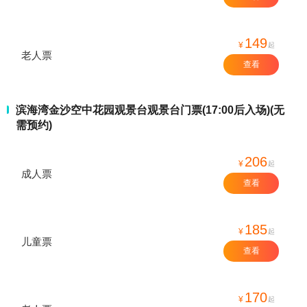
149
¥
起
老人票
查看
滨海湾金沙空中花园观景台观景台门票(17:00后入场)(无
需预约)
206
¥
起
成人票
查看
185
¥
起
儿童票
查看
170
¥
起