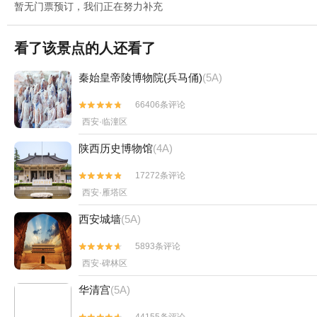
暂无门票预订，我们正在努力补充
看了该景点的人还看了
秦始皇帝陵博物院(兵马俑)
(5A)
66406条评论


西安·临潼区
陕西历史博物馆
(4A)
17272条评论


西安·雁塔区
西安城墙
(5A)
5893条评论


西安·碑林区
华清宫
(5A)