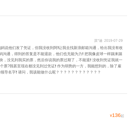
淇*迪 2019-07-29
妈妈说他们发了凭证，但我没收到阿❗让我去找新浪邮箱沟通，给出我没有收
妈沟通，得到的答复是不能退款，他们也无能为力❗ 把我像皮球一样踢来踢
0块，没见到我买的票，然后你说我的票过期了，不能退❗ 没收到凭证我就一
个票?我甚至现在都没见到过凭证❗ 作为弱势的一方，我能想到的，除了雇
们领导名字❗ 请问，我该能做什么呢？？？？？？？？？？？？
136
¥
起