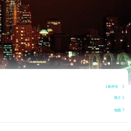

3
1条评论

简介


地图