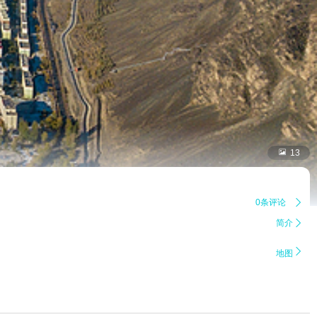

13
0条评论

简介


地图