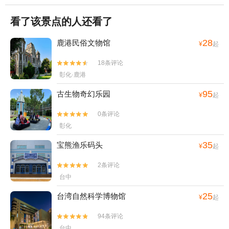
看了该景点的人还看了
28
鹿港民俗文物馆
¥
起
18条评论


彰化·鹿港
95
古生物奇幻乐园
¥
起
0条评论


彰化
35
宝熊渔乐码头
¥
起
2条评论


台中
25
台湾自然科学博物馆
¥
起
94条评论


台中