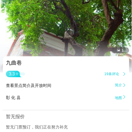


1
九曲巷
3.3
19条评论

分
查看景点简介及开放时间
简介


彰 化 县
地图
暂无报价
暂无门票预订，我们正在努力补充