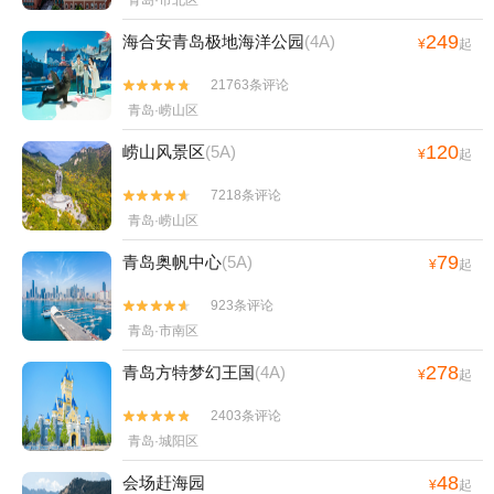
青岛·市北区
249
海合安青岛极地海洋公园
(4A)
¥
起
21763条评论


青岛·崂山区
120
崂山风景区
(5A)
¥
起
7218条评论


青岛·崂山区
79
青岛奥帆中心
(5A)
¥
起
923条评论


青岛·市南区
278
青岛方特梦幻王国
(4A)
¥
起
2403条评论


青岛·城阳区
48
会场赶海园
¥
起