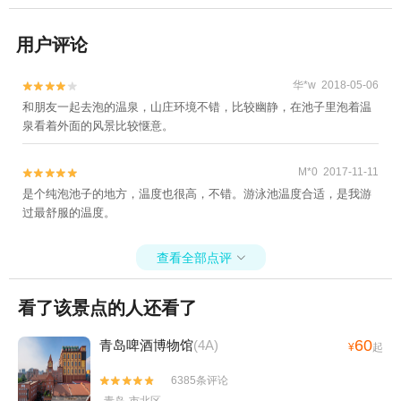
用户评论
华*w 2018-05-06


和朋友一起去泡的温泉，山庄环境不错，比较幽静，在池子里泡着温
泉看着外面的风景比较惬意。
M*0 2017-11-11


是个纯泡池子的地方，温度也很高，不错。游泳池温度合适，是我游
过最舒服的温度。
查看全部点评

看了该景点的人还看了
60
青岛啤酒博物馆
(4A)
¥
起
6385条评论

