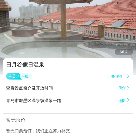


4
日月谷假日温泉
4.2
30条评论

分
一般
查看景点简介及开放时间
简介


青岛市即墨区温泉镇温泉一路
地图
暂无报价
暂无门票预订，我们正在努力补充