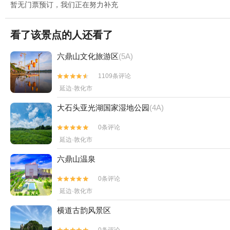
暂无门票预订，我们正在努力补充
看了该景点的人还看了
六鼎山文化旅游区
(5A)
1109条评论


延边·敦化市
大石头亚光湖国家湿地公园
(4A)
0条评论


延边·敦化市
六鼎山温泉
0条评论


延边·敦化市
横道古韵风景区