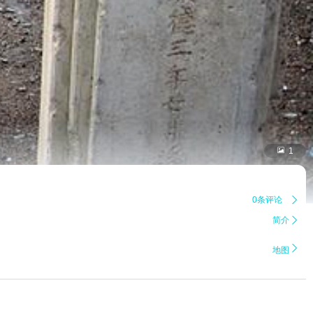

1
0条评论

简介


地图