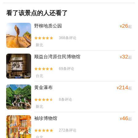
看了该景点的人还看了
26
野柳地质公园
¥
起
368条评论


新北
32
顺益台湾原住民博物馆
¥
起
69条评论


台北
214
黄金瀑布
¥
起
8条评论


新北
46
袖珍博物馆
¥
起
272条评论


台北