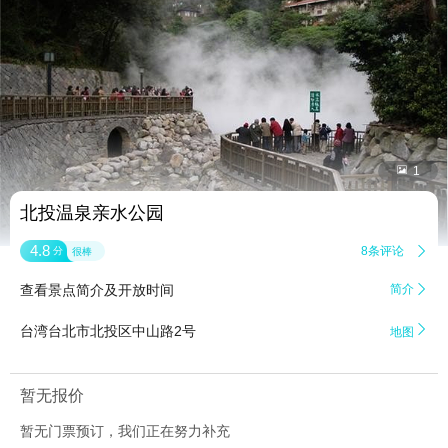


1
北投温泉亲水公园
4.8
8条评论

分
很棒
查看景点简介及开放时间
简介


台湾台北市北投区中山路2号
地图
暂无报价
暂无门票预订，我们正在努力补充