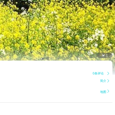

1
0条评论

简介


地图