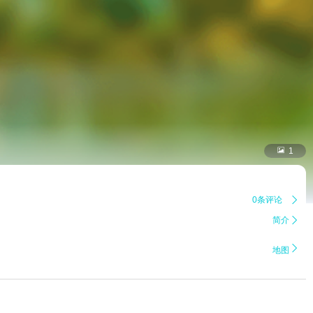

1
0条评论

简介


地图