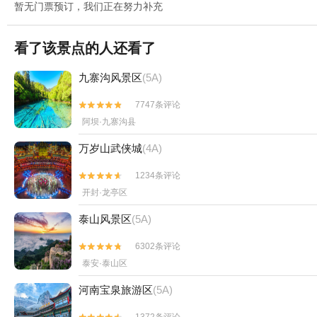
暂无门票预订，我们正在努力补充
看了该景点的人还看了
九寨沟风景区
(5A)
7747条评论


阿坝·九寨沟县
万岁山武侠城
(4A)
1234条评论


开封·龙亭区
泰山风景区
(5A)
6302条评论


泰安·泰山区
河南宝泉旅游区
(5A)