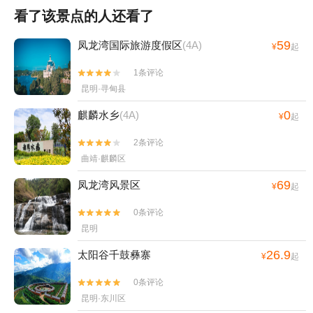
看了该景点的人还看了
59
凤龙湾国际旅游度假区
(4A)
¥
起
1条评论


昆明·寻甸县
0
麒麟水乡
(4A)
¥
起
2条评论


曲靖·麒麟区
69
凤龙湾风景区
¥
起
0条评论


昆明
26.9
太阳谷千鼓彝寨
¥
起
0条评论


昆明·东川区