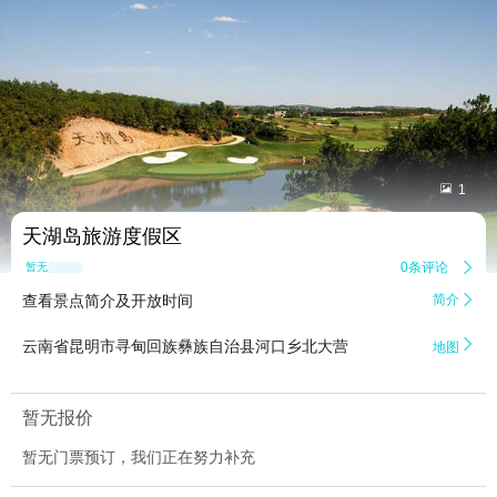


1
天湖岛旅游度假区
0条评论

暂无点评
查看景点简介及开放时间
简介


云南省昆明市寻甸回族彝族自治县河口乡北大营
地图
暂无报价
暂无门票预订，我们正在努力补充