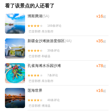
看了该景点的人还看了
16
博斯腾湖
(5A)
¥
起
169条评论


巴音郭楞·库尔勒市
35
新疆金沙滩旅游度假区
(4A)
¥
起
39条评论


巴音郭楞·和硕县
78
孔雀海滩水乐园沙滩
¥
起
7条评论


巴音郭楞·库尔勒市
16
莲海世界
¥
起
48条评论


巴音郭楞·博湖县