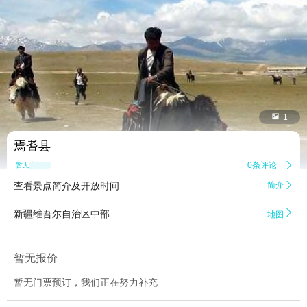


1
焉耆县
0条评论

暂无点评
查看景点简介及开放时间
简介


新疆维吾尔自治区中部
地图
暂无报价
暂无门票预订，我们正在努力补充