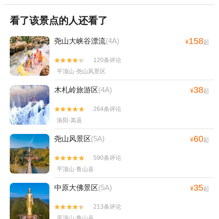
看了该景点的人还看了
158
尧山大峡谷漂流
(4A)
¥
起
120条评论


平顶山·尧山风景区
38
木札岭旅游区
(4A)
¥
起
264条评论


洛阳·嵩县
60
尧山风景区
(5A)
¥
起
590条评论


平顶山·鲁山县
35
中原大佛景区
(5A)
¥
起
213条评论


平顶山·鲁山县