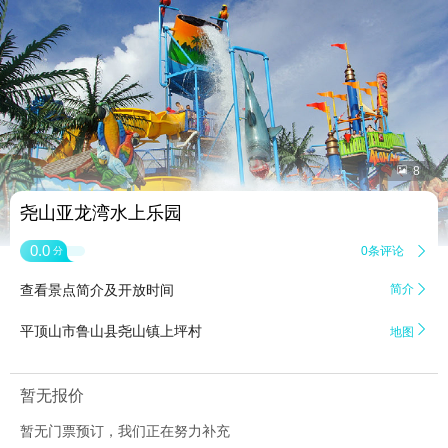


8
尧山亚龙湾水上乐园
0.0
0条评论

分
查看景点简介及开放时间
简介


平顶山市鲁山县尧山镇上坪村
地图
暂无报价
暂无门票预订，我们正在努力补充