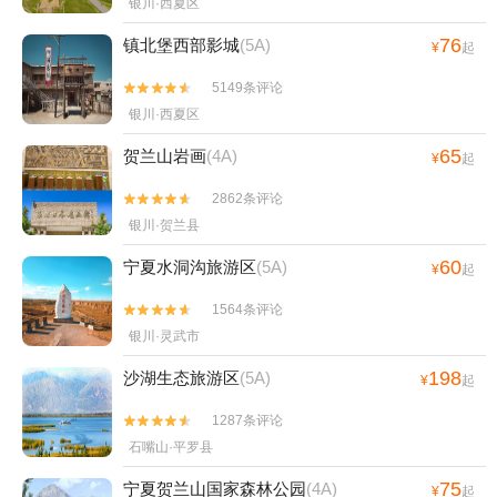
银川·西夏区
76
镇北堡西部影城
(5A)
¥
起
5149条评论


银川·西夏区
65
贺兰山岩画
(4A)
¥
起
2862条评论


银川·贺兰县
60
宁夏水洞沟旅游区
(5A)
¥
起
1564条评论


银川·灵武市
198
沙湖生态旅游区
(5A)
¥
起
1287条评论


石嘴山·平罗县
75
宁夏贺兰山国家森林公园
(4A)
¥
起