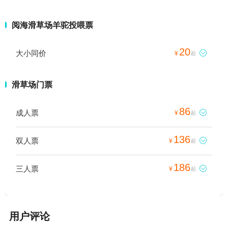
阅海滑草场羊驼投喂票
20
大小同价

¥
起
滑草场门票
86
成人票

¥
起
136
双人票

¥
起
186
三人票

¥
起
用户评论