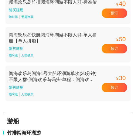
阅海欢乐岛竹排阅海环湖游不限人群-标准价
40
¥
随买随用
预订
随时退
无需换票
阅海欢乐岛快艇阅海环湖游不限人群-单人拼
50
¥
船【单人拼船】
预订
随买随用
随时退
无需换票
阅海欢乐岛阅海1号大船环湖游单次(30分钟)
30
¥
不限人群-阅海欢乐岛码头-单程：阅海欢乐
岛码头-城市之眼码头【单程：阅海欢乐岛码
预订
随买随用
头-城市之眼码头 阅海欢乐岛码头】
随时退
无需换票
游船
竹排阅海环湖游