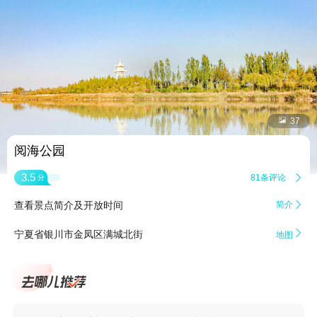


37
阅海公园
3.5
81条评论

分
查看景点简介及开放时间
简介


宁夏省银川市金凤区满城北街
地图