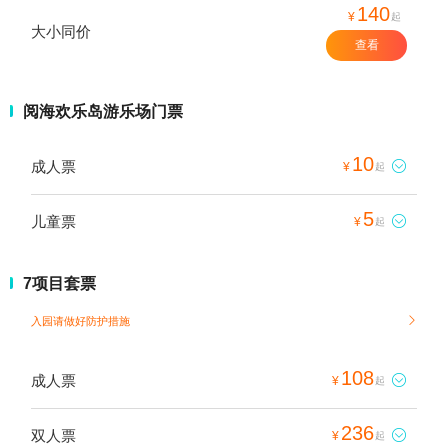
140
¥
起
大小同价
查看
阅海欢乐岛游乐场门票
10
成人票

¥
起
5
儿童票

¥
起
7项目套票
入园请做好防护措施

108
成人票

¥
起
236
双人票

¥
起