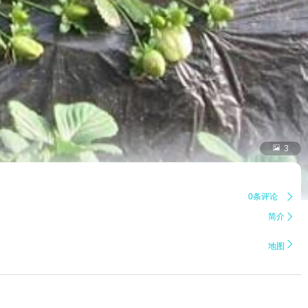

3
0条评论

简介


地图