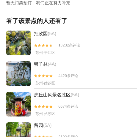
暂无门票预订，我们正在努力补充
看了该景点的人还看了
拙政园
(5A)
13232条评论


苏州·平江区
狮子林
(4A)
4420条评论


苏州·姑苏区
虎丘山风景名胜区
(5A)
6674条评论


苏州·姑苏区
留园
(5A)