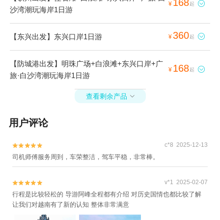
168

¥
起
沙湾潮玩海岸1日游
360
【东兴出发】东兴口岸1日游

¥
起
【防城港出发】明珠广场+白浪滩+东兴口岸+广
168

¥
起
旅·白沙湾潮玩海岸1日游
查看剩余产品

用户评论
c*8 2025-12-13


司机师傅服务周到，车荣整洁，驾车平稳，非常棒。
v*1 2025-02-07


行程是比较轻松的 导游阿峰全程都有介绍 对历史国情也都比较了解
让我们对越南有了新的认知 整体非常满意