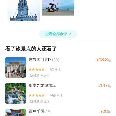
查看全部点评

看了该景点的人还看了
18.8
东兴国门景区
(4A)
¥
起
1条评论


防城港·东兴市
147
瑶寨九龙潭漂流
¥
起
74条评论


防城港·防城区
28
百鸟乐园
(4A)
¥
起