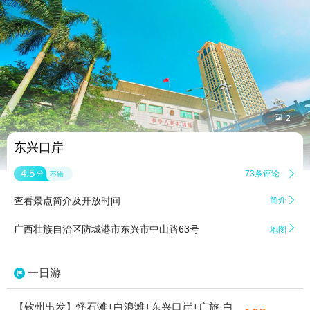


2
东兴口岸
4.5
73条评论

分
不错
查看景点简介及开放时间
简介


广西壮族自治区防城港市东兴市中山路63号
地图
一日游
【钦州出发】怪石滩+白浪滩+东兴口岸+广旅·白