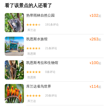
看了该景点的人还看了
102
热带雨林自然公园
¥
起
191条评论


库兰达
263
凯恩斯水族馆
¥
起
21条评论


凯恩斯
100
凯恩斯考拉和生物馆
¥
起
0条评论


凯恩斯
114
库兰达雀鸟世界
¥
起
20条评论


库兰达