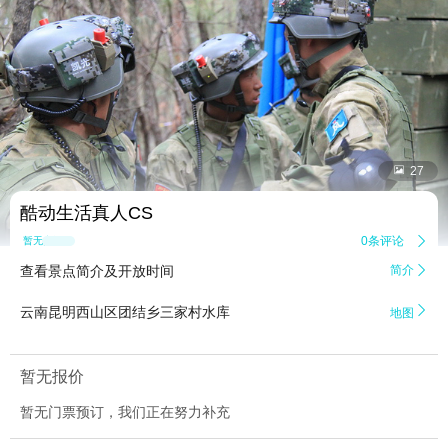


27
酷动生活真人CS
0条评论

暂无点评
查看景点简介及开放时间
简介


云南昆明西山区团结乡三家村水库
地图
暂无报价
暂无门票预订，我们正在努力补充