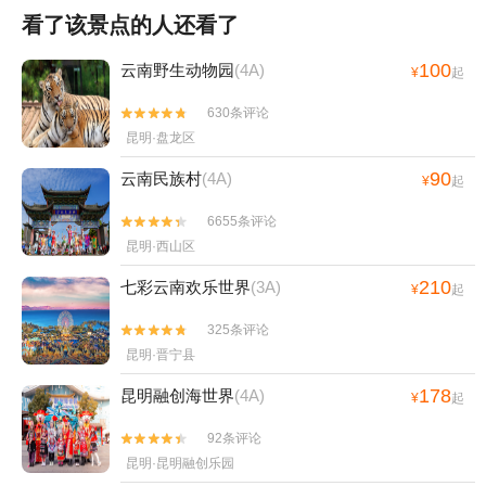
看了该景点的人还看了
100
云南野生动物园
(4A)
¥
起
630条评论


昆明·盘龙区
90
云南民族村
(4A)
¥
起
6655条评论


昆明·西山区
210
七彩云南欢乐世界
(3A)
¥
起
325条评论


昆明·晋宁县
178
昆明融创海世界
(4A)
¥
起
92条评论


昆明·昆明融创乐园