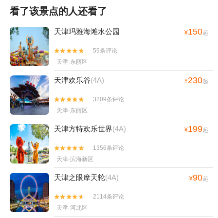
看了该景点的人还看了
150
天津玛雅海滩水公园
¥
起
59条评论


天津·东丽区
230
天津欢乐谷
(4A)
¥
起
3209条评论


天津·东丽区
199
天津方特欢乐世界
(4A)
¥
起
1356条评论


天津·滨海新区
90
天津之眼摩天轮
(4A)
¥
起
2114条评论


天津·河北区