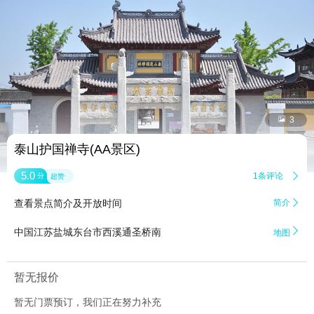


3
泰山护国禅寺(AA景区)
5.0
1条评论

分
超赞
查看景点简介及开放时间
简介


中国江苏盐城东台市西溪通圣桥南
地图
暂无报价
暂无门票预订，我们正在努力补充