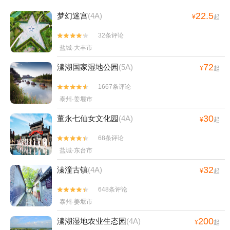
22.5
梦幻迷宫
(4A)
¥
起
32条评论


盐城·大丰市
72
溱湖国家湿地公园
(5A)
¥
起
1667条评论


泰州·姜堰市
30
董永七仙女文化园
(4A)
¥
起
68条评论


盐城·东台市
32
溱潼古镇
(4A)
¥
起
648条评论


泰州·姜堰市
200
溱湖湿地农业生态园
(4A)
¥
起