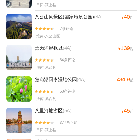
阜阳·颍上县
40
八公山风景区(国家地质公园)
(4A)
¥
起
7条评论


淮南·八公山区
139
焦岗湖影视城
(4A)
¥
起
64条评论


淮南·凤台县
34.9
焦岗湖国家湿地公园
(4A)
¥
起
58条评论


淮南·凤台县
45
八里河旅游区
(5A)
¥
起
377条评论


阜阳·颍上县