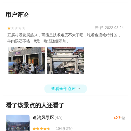
用户评论
容*仟 2022-08-24


豆腐村没发展起来，可能是技术难度不大了吧，吃着也没啥特殊的，
牛肉汤还不错，8元一晚汤随便添加。
查看全部点评

看了该景点的人还看了
29
迪沟风景区
(4A)
¥
起
104条评论

