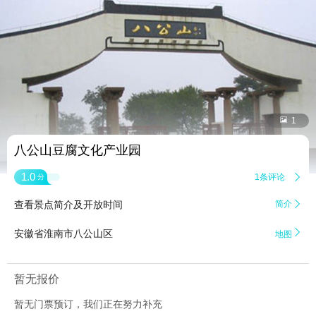


1
八公山豆腐文化产业园
1.0
1条评论

分
查看景点简介及开放时间
简介


安徽省淮南市八公山区
地图
暂无报价
暂无门票预订，我们正在努力补充