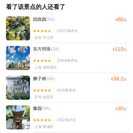
看了该景点的人还看了
80
拙政园
(5A)
¥
起
13227条评论


苏州·平江区
110
东方明珠
(5A)
¥
起
33904条评论


上海·浦东新区
38.2
狮子林
(4A)
¥
起
4420条评论


苏州·姑苏区
30
豫园
(4A)
¥
起
2332条评论


上海·黄浦区