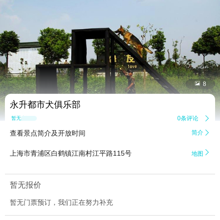


8
永升都市犬俱乐部
0条评论

暂无点评
查看景点简介及开放时间
简介


上海市青浦区白鹤镇江南村江平路115号
地图
暂无报价
暂无门票预订，我们正在努力补充