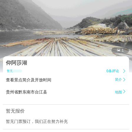


1
仰阿莎湖
0条评论

暂无点评
查看景点简介及开放时间
简介


贵州省黔东南市台江县
地图
暂无报价
暂无门票预订，我们正在努力补充