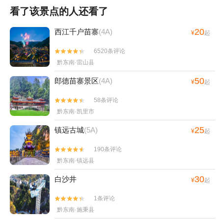
看了该景点的人还看了
20
西江千户苗寨
(4A)
¥
起
6520条评论


黔东南·雷山县
50
郎德苗寨景区
(4A)
¥
起
58条评论


黔东南·凯里市
25
镇远古城
(5A)
¥
起
190条评论


黔东南·镇远县
30
白沙井
¥
起
1条评论


黔东南·施秉县