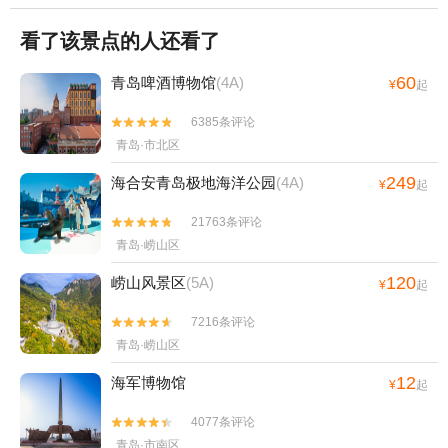
看了该景点的人还看了
60
青岛啤酒博物馆
(4A)
¥
起
6385条评论


青岛·市北区
249
海合安青岛极地海洋公园
(4A)
¥
起
21763条评论


青岛·崂山区
120
崂山风景区
(5A)
¥
起
7216条评论


青岛·崂山区
12
海军博物馆
¥
起
4077条评论


青岛·市南区