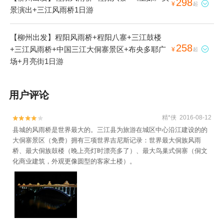
298

¥
起
景演出+三江风雨桥1日游
【柳州出发】程阳风雨桥+程阳八寨+三江鼓楼
258
+三江风雨桥+中国三江大侗寨景区+布央多耶广

¥
起
场+月亮街1日游
用户评论
精*侠 2016-08-12


县城的风雨桥是世界最大的。三江县为旅游在城区中心沿江建设的的
大侗寨景区（免费）拥有三项世界吉尼斯记录：世界最大侗族风雨
桥、最大侗族鼓楼（晚上亮灯时漂亮多了）、最大鸟巢式侗寨（侗文
化商业建筑，外观更像圆型的客家土楼）。