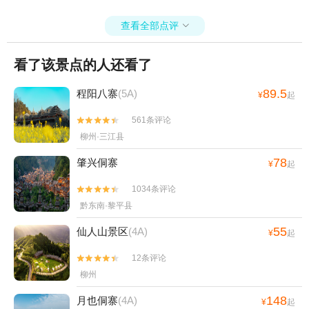
查看全部点评

看了该景点的人还看了
89.5
程阳八寨
(5A)
¥
起
561条评论


柳州·三江县
78
肇兴侗寨
¥
起
1034条评论


黔东南·黎平县
55
仙人山景区
(4A)
¥
起
12条评论


柳州
148
月也侗寨
(4A)
¥
起