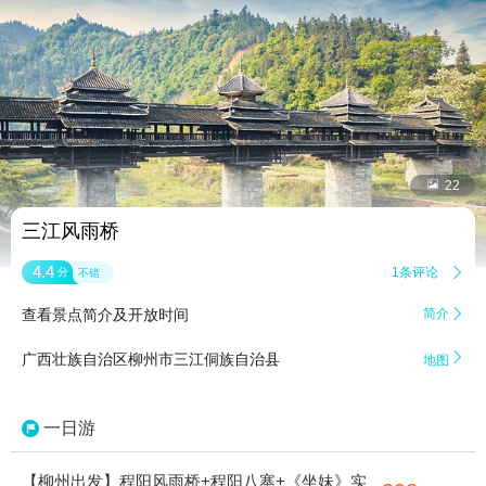


22
三江风雨桥
4.4
1条评论

分
不错
查看景点简介及开放时间
简介


广西壮族自治区柳州市三江侗族自治县
地图
一日游
【柳州出发】程阳风雨桥+程阳八寨+《坐妹》实