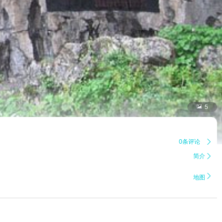

5
0条评论

简介


地图