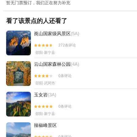
暂无门票预订，我们正在努力补充
看了该景点的人还看了
崀山国家级风景区
(5A)
272条评论


邵阳·新宁县
云山国家森林公园
(4A)
0条评论


邵阳·武冈市
玉女岩
(3A)
0条评论


邵阳·新宁县
辣椒峰景区