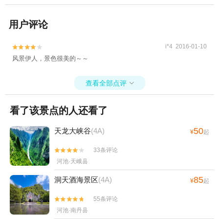
用户评论
i*4 2016-01-10


风景伊人，景色很美的～～
查看全部点评

看了该景点的人还看了
50
天龙大峡谷
(4A)
¥
起
33条评论


河池·天峨县
85
洞天酒海景区
(4A)
¥
起
55条评论


河池·南丹县