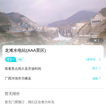


1
龙滩水电站(AAA景区)
4.0
1条评论

分
一般
查看景点简介及开放时间
简介


广西河池市天峨县
地图
暂无报价
暂无门票预订，我们正在努力补充