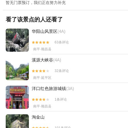
暂无门票预订，我们正在努力补充
看了该景点的人还看了
华阳山风景区
(4A)
63条评论


南平·顺昌县
溪源大峡谷
(4A)
32条评论


南平·延平区
洋口红色旅游城镇
(3A)
1条评论


南平·顺昌县
淘金山