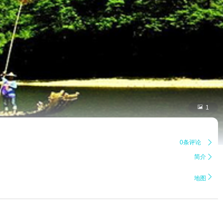

1
0条评论

简介


地图