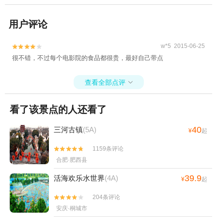
用户评论
w*5 2015-06-25


很不错，不过每个电影院的食品都很贵，最好自己带点
查看全部点评

看了该景点的人还看了
40
三河古镇
(5A)
¥
起
1159条评论


合肥·肥西县
39.9
活海欢乐水世界
(4A)
¥
起
204条评论


安庆·桐城市