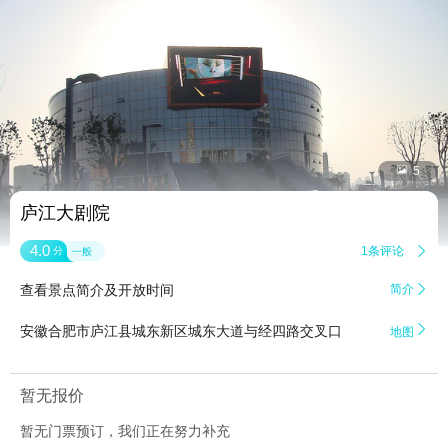


5
庐江大剧院
4.0
1条评论

分
一般
查看景点简介及开放时间
简介


安徽合肥市庐江县城东新区城东大道与经四路交叉口
地图
暂无报价
暂无门票预订，我们正在努力补充