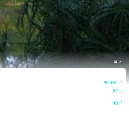

2
0条评论

简介


地图