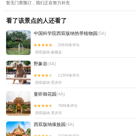
暂无门票预订，我们正在努力补充
看了该景点的人还看了
中国科学院西双版纳热带植物园
(5A)
20839条评论


西双版纳·勐腊县
野象谷
(4A)
11304条评论


西双版纳·景洪市
曼听御花园
(4A)
7868条评论


西双版纳·景洪市
西双版纳傣族园
(4A)