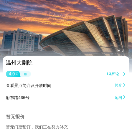


8
温州大剧院
4.0
1条评论

分
一般
查看景点简介及开放时间
简介


府东路466号
地图
暂无报价
暂无门票预订，我们正在努力补充