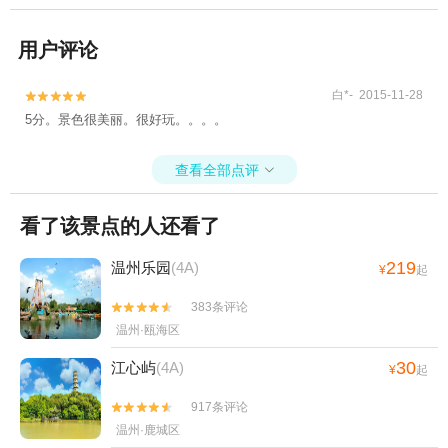
用户评论
白*- 2015-11-28


5分。景色很美丽。很好玩。。。。
查看全部点评

看了该景点的人还看了
219
温州乐园
(4A)
¥
起
383条评论


温州·瓯海区
30
江心屿
(4A)
¥
起
917条评论


温州·鹿城区