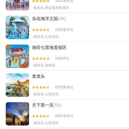
1852条评论


秦皇岛·黄金海岸风景区
乐岛海洋王国
(4A)
3189条评论


秦皇岛·山海关区
渔田七里海度假区
28条评论


秦皇岛·昌黎县
老龙头
6675条评论


秦皇岛·山海关区
天下第一关
(5A)
4963条评论


秦皇岛·山海关区