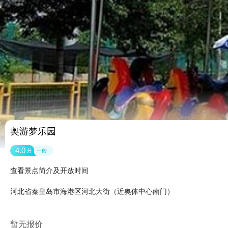
奥游梦乐园
4.0
分
一般
查看景点简介及开放时间
河北省秦皇岛市海港区河北大街（近奥体中心南门）
暂无报价