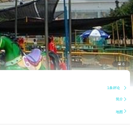

6
1条评论

简介


地图