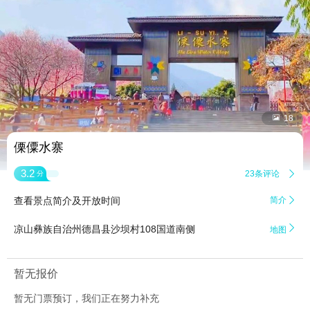


18
傈僳水寨
3.2
23条评论

分
查看景点简介及开放时间
简介


凉山彝族自治州德昌县沙坝村108国道南侧
地图
暂无报价
暂无门票预订，我们正在努力补充