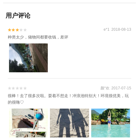
用户评论
e*1 2018-08-13


种类太少，储物间都要收钱，差评
颜*欢 2017-07-15


很棒！去了很多次啦。耍着不想走！冲浪池特别大！环境很优美，玩
的很嗨♡