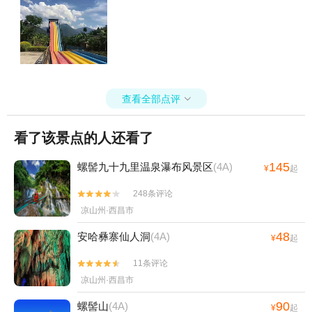
查看全部点评

看了该景点的人还看了
145
螺髻九十九里温泉瀑布风景区
(4A)
¥
起
248条评论


凉山州·西昌市
48
安哈彝寨仙人洞
(4A)
¥
起
11条评论


凉山州·西昌市
90
螺髻山
(4A)
¥
起