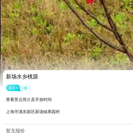
新场水乡桃源
4.0
分
一般
查看景点简介及开放时间
上海市浦东新区新场镇果园村
暂无报价