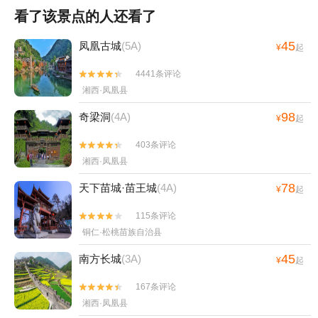
看了该景点的人还看了
45
凤凰古城
(5A)
¥
起
4441条评论


湘西·凤凰县
98
奇梁洞
(4A)
¥
起
403条评论


湘西·凤凰县
78
天下苗城·苗王城
(4A)
¥
起
115条评论


铜仁·松桃苗族自治县
45
南方长城
(3A)
¥
起
167条评论


湘西·凤凰县