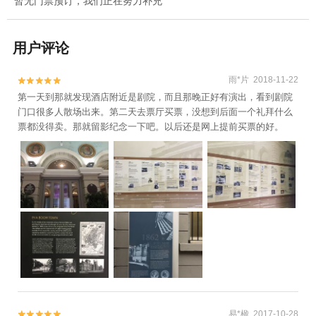
暂无门票预订，我们正在努力补充
用户评论
雨*片 2018-11-22


第一天到那就发现酒店附近是剧院，而且那晚正好有演出，看到剧院
门口很多人散场出来。第二天去票厅买票，没想到后面一个礼拜什么
票都没得卖。那就留影纪念一下吧。以后还是网上提前买票的好。
易*楹 2017-10-28

