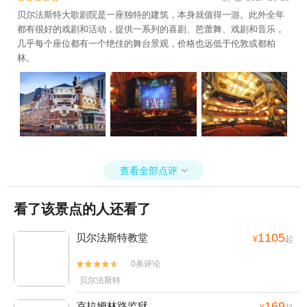
贝尔法斯特大歌剧院是一座独特的建筑，本身就值得一游。此外全年
都有很好的戏剧和活动，提供一系列的喜剧、芭蕾舞、戏剧和音乐，
几乎每个座位都有一个绝佳的舞台景观，价格也远低于伦敦或都柏
林。
查看全部点评

看了该景点的人还看了
1105
贝尔法斯特教堂
¥
起
0条评论


贝尔法斯特
169
克拉姆林路监狱