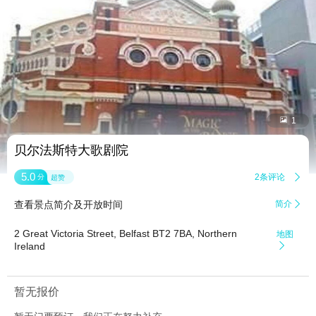


1
贝尔法斯特大歌剧院
5.0
2条评论

分
超赞
查看景点简介及开放时间
简介

2 Great Victoria Street, Belfast BT2 7BA, Northern
地图
Ireland

暂无报价