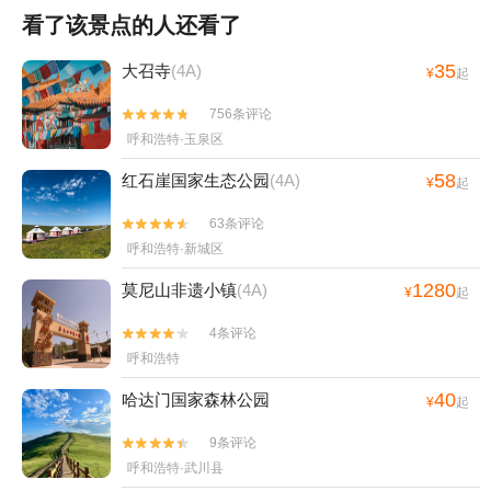
看了该景点的人还看了
35
大召寺
(4A)
¥
起
756条评论


呼和浩特·玉泉区
58
红石崖国家生态公园
(4A)
¥
起
63条评论


呼和浩特·新城区
1280
莫尼山非遗小镇
(4A)
¥
起
4条评论


呼和浩特
40
哈达门国家森林公园
¥
起
9条评论


呼和浩特·武川县